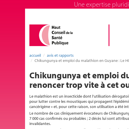
Une expertise pluridi
accueil
avis et rapports
Chikungunya et emploi du malathion en Guyane : Le HCS
Chikungunya et emploi d
renoncer trop vite à cet o
Le malathion est un insecticide dont l’utilisation dérogato
pour lutter contre les moustiques qui propagent l’épidém
cancérigène » et, pour cette raison, son utilisation a été 
Le nombre de cas cliniquement évocateurs de Chikungunya é
7 000 cas confirmés ou probables ; 2 décès lui sont attrib
invalidantes.