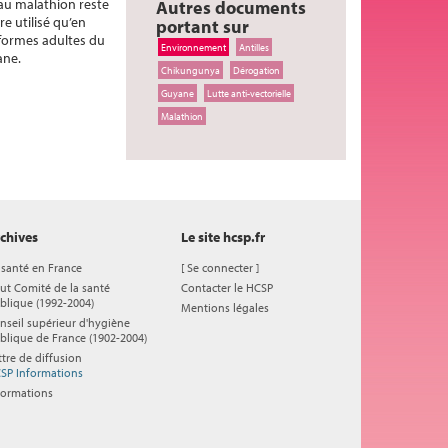
 au malathion reste
Autres documents
e utilisé qu’en
portant sur
 formes adultes du
Environnement
Antilles
ane.
Chikungunya
Dérogation
Guyane
Lutte anti-vectorielle
Malathion
chives
Le site hcsp.fr
 santé en France
[
Se connecter
]
ut Comité de la santé
Contacter le HCSP
blique (1992-2004)
Mentions légales
nseil supérieur d'hygiène
blique de France (1902-2004)
ttre de diffusion
SP Informations
formations