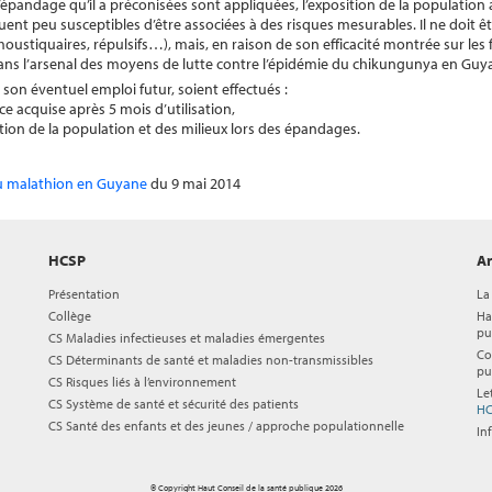
’épandage qu’il a préconisées sont appliquées, l’exposition de la population
ent peu susceptibles d’être associées à des risques mesurables. Il ne doit êtr
ustiquaires, répulsifs…), mais, en raison de son efficacité montrée sur les
 dans l’arsenal des moyens de lutte contre l’épidémie du chikungunya en Guy
on éventuel emploi futur, soient effectués :
nce acquise après 5 mois d’utilisation,
tion de la population et des milieux lors des épandages.
 du malathion en Guyane
du 9 mai 2014
HCSP
Ar
Présentation
La
Collège
Ha
pu
CS Maladies infectieuses et maladies émergentes
Co
CS Déterminants de santé et maladies non-transmissibles
pu
CS Risques liés à l’environnement
Le
CS Système de santé et sécurité des patients
HC
CS Santé des enfants et des jeunes / approche populationnelle
In
© Copyright Haut Conseil de la santé publique 2026