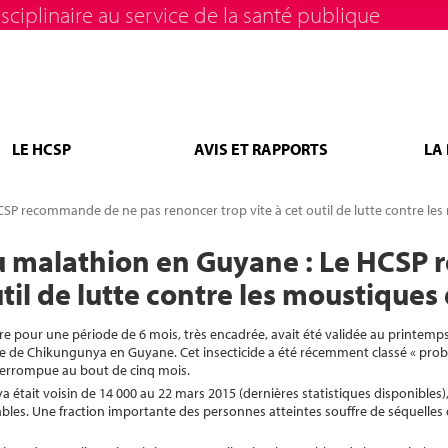
sciplinaire au service de la santé publique
LE HCSP
AVIS ET RAPPORTS
LA
P recommande de ne pas renoncer trop vite à cet outil de lutte contre les
u malathion en Guyane : Le HCSP
util de lutte contre les moustiques
ire pour une période de 6 mois, très encadrée, avait été validée au printemp
ie de Chikungunya en Guyane. Cet insecticide a été récemment classé « pr
interrompue au bout de cinq mois.
tait voisin de 14 000 au 22 mars 2015 (dernières statistiques disponibles),
uables. Une fraction importante des personnes atteintes souffre de séquelles