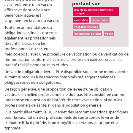
portant sur
avec l’existence d’un vaccin
efficace et dont la balance
Sécurité du patient, sécurité des
pratiques
bénéfices-risques est
largement en faveur du vaccin.
Vaccination
Immunisation
Toute recommandation ou
Obligation vaccinale
obligation vaccinale concerne
Professionnel de santé
Vaccin
également les professionnels
de santé libéraux ou les
professionnels du secteur
médico-social, avec une procédure de vaccination ou de vérification de
l’immunisation conforme à celle de la profession exercée, si cela n’a
pas été réalisé pendant leurs études.
Un vaccin obligatoire devrait être disponible sous forme monovalente
évitant le recours à des vaccins combinés mélangeant valences
obligatoires et non obligatoires.
De façon générale, une proposition de levée d’une obligation
vaccinale en milieu professionnel ne doit pas être considérée comme
une remise en question de l’intérêt de cette vaccination, ni pour les
professionnels de santé, ni dans la population générale.
Plus particulièrement, le HCSP émet des recommandations spécifiques
pour la vaccination des professionnels de santé contre le virus de
l’hépatite B, la diphtérie, la poliomyélite, le tétanos, la grippe et la
typhoïde.