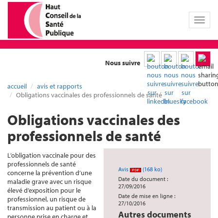
Toggl
naviga
Nous suivre
accueil
avis et rapports
Obligations vaccinales des professionnels de santé
Obligations vaccinales des
professionnels de santé
L’obligation vaccinale pour des
professionnels de santé
Avis
(168 ko)
concerne la prévention d’une
Date du document :
maladie grave avec un risque
27/09/2016
élevé d’exposition pour le
Date de mise en ligne :
professionnel, un risque de
27/10/2016
transmission au patient ou à la
Autres documents
personne prise en charge et