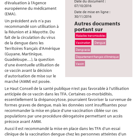
Date du document :
d’évaluation à l’Agence
07/10/2016
européenne du médicament
Date de mise en ligne :
(EMA).
30/11/2016
Un précédent avis n’a pas
Autres documents
recommandé son utilisation à
portant sur
la Réunion et à Mayotte. Du
Maladies transmissibles
fait de la circulation du virus
de la dengue dans les
Vaccination
Dengue
Territoires français d’Amérique
Dengvaxia
(Guyane, Martinique,
Département français d’Amérique
Guadeloupe…), la question
Vaccin
d’une éventuelle utilisation de
ce vaccin avant la décision
d’autorisation de mise sur le
marché (AMM) est posée.
Le Haut Conseil de la santé publique n’est pas favorable à l’utilisation
anticipée de ce vaccin dans les TFA. Certaines co-morbidités,
essentiellement la drépanocytose, pourraient favoriser la survenue de
formes graves de dengue, mais les données sont insuffisantes pour
recommander la mise en place d’une vaccination ciblée sur ces
populations par une procédure dérogatoire permettant un accès
précoce avant AMM.
Aussi il est recommandé la mise en place dans les TFA d’un essai
clinique de la vaccination dengue chez les personnes atteintes d’un