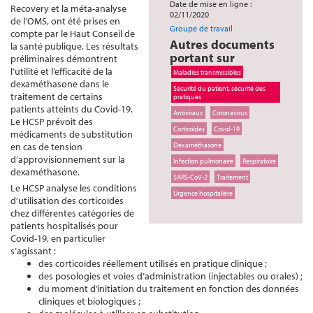
Date de mise en ligne :
Recovery et la méta-analyse
02/11/2020
de l’OMS, ont été prises en
Groupe de travail
compte par le Haut Conseil de
Autres documents
la santé publique. Les résultats
portant sur
préliminaires démontrent
l’utilité et l’efficacité de la
Maladies transmissibles
dexaméthasone dans le
Sécurité du patient, sécurité des
traitement de certains
pratiques
patients atteints du Covid-19.
Antiviraux
Coronavirus
Le HCSP prévoit des
Corticoïdes
Covid-19
médicaments de substitution
en cas de tension
Dexaméthasone
d’approvisionnement sur la
Infection pulmonaire
Respiratoire
dexaméthasone.
SARS-CoV-2
Traitement
Le HCSP analyse les conditions
Urgence hospitalière
d’utilisation des corticoïdes
chez différentes catégories de
patients hospitalisés pour
Covid-19, en particulier
s’agissant :
des corticoïdes réellement utilisés en pratique clinique ;
des posologies et voies d’administration (injectables ou orales) ;
du moment d’initiation du traitement en fonction des données
cliniques et biologiques ;