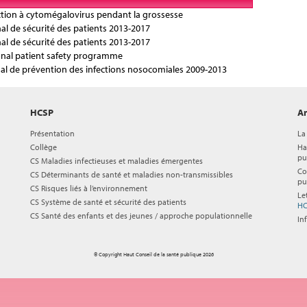
ction à cytomégalovirus pendant la grossesse
l de sécurité des patients 2013-2017
l de sécurité des patients 2013-2017
ional patient safety programme
l de prévention des infections nosocomiales 2009-2013
HCSP
Ar
Présentation
La
Collège
Ha
pu
CS Maladies infectieuses et maladies émergentes
Co
CS Déterminants de santé et maladies non-transmissibles
pu
CS Risques liés à l’environnement
Le
CS Système de santé et sécurité des patients
HC
CS Santé des enfants et des jeunes / approche populationnelle
In
© Copyright Haut Conseil de la santé publique 2026