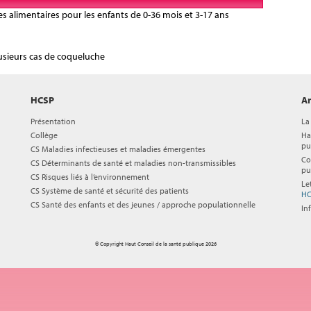
ères alimentaires pour les enfants de 0-36 mois et 3-17 ans
usieurs cas de coqueluche
HCSP
Ar
Présentation
La
Collège
Ha
pu
CS Maladies infectieuses et maladies émergentes
Co
CS Déterminants de santé et maladies non-transmissibles
pu
CS Risques liés à l’environnement
Le
CS Système de santé et sécurité des patients
HC
CS Santé des enfants et des jeunes / approche populationnelle
In
© Copyright Haut Conseil de la santé publique 2026