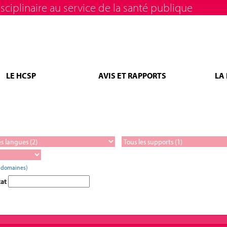
sciplinaire au service de la santé publique
LE HCSP
AVIS ET RAPPORTS
LA
s domaines)
tat