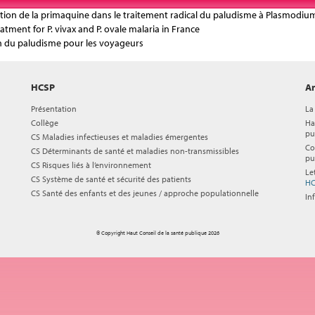
isation de la primaquine dans le traitement radical du paludisme à Plasmodi
atment for P. vivax and P. ovale malaria in France
 du paludisme pour les voyageurs
HCSP
Ar
Présentation
La
Collège
Ha
pu
CS Maladies infectieuses et maladies émergentes
Co
CS Déterminants de santé et maladies non-transmissibles
pu
CS Risques liés à l’environnement
Le
CS Système de santé et sécurité des patients
HC
CS Santé des enfants et des jeunes / approche populationnelle
In
© Copyright Haut Conseil de la santé publique 2026