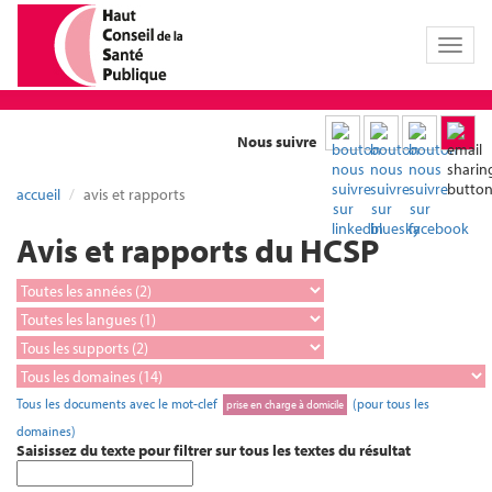
Toggl
naviga
Nous suivre
accueil
avis et rapports
Avis et rapports du HCSP
Tous les documents avec le mot-clef
(pour tous les
prise en charge à domicile
domaines)
Saisissez du texte pour filtrer sur tous les textes du résultat