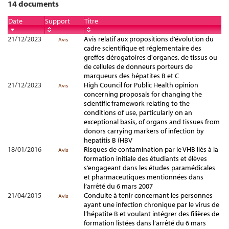
14 documents
Date
Support
Titre
21/12/2023
Avis relatif aux propositions d’évolution du
Avis
cadre scientifique et réglementaire des
greffes dérogatoires d'organes, de tissus ou
de cellules de donneurs porteurs de
marqueurs des hépatites B et C
21/12/2023
High Council for Public Health opinion
Avis
concerning proposals for changing the
scientific framework relating to the
conditions of use, particularly on an
exceptional basis, of organs and tissues from
donors carrying markers of infection by
hepatitis B (HBV
18/01/2016
Risques de contamination par le VHB liés à la
Avis
formation initiale des étudiants et élèves
s’engageant dans les études paramédicales
et pharmaceutiques mentionnées dans
l’arrêté du 6 mars 2007
21/04/2015
Conduite à tenir concernant les personnes
Avis
ayant une infection chronique par le virus de
l’hépatite B et voulant intégrer des filières de
formation listées dans l’arrêté du 6 mars