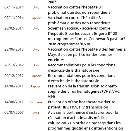
2007
07/11/2014
Vaccination contre l’hépatite B :
Avis
problématique des non-répondeurs
07/11/2014
Vaccination contre l’hépatite B :
Rapport
problématique des non-répondeurs
20/02/2014
Schémas vaccinaux accélérés contre
Avis
l’hépatite B par les vaccins Engerix B® 20
microgrammes/1 ml et Genhevac B pasteur®
20 microgrammes/0,5 ml
28/06/2013
Vaccination contre l’hépatite B des femmes à
Avis
Mayotte et en particulier des femmes
enceintes
20/12/2012
Recommandations pour les conditions
Avis
d’exercice de la thanatopraxie
20/12/2012
Recommandations pour les conditions
Rapport
d’exercice de la thanatopraxie
14/06/2011
Prévention de la transmission soignant-
Rapport
soigné des virus hématogènes (VHB, VHC,
VIH)
14/06/2011
Prevention of the healthcare worker-to-
Synthèse
patient HBV, HCV, HIV transmission
05/07/2007
Avis sur la pertinence d’instaurer pour la
Avis
réalisation d’actes invasifs médico-
chirurgicaux un ordre de passage dans les
programmes quotidiens d’interventions où