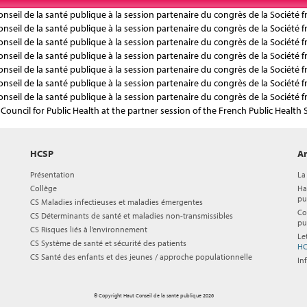
eil de la santé publique à la session partenaire du congrès de la Société f
eil de la santé publique à la session partenaire du congrès de la Société f
eil de la santé publique à la session partenaire du congrès de la Société f
eil de la santé publique à la session partenaire du congrès de la Société f
eil de la santé publique à la session partenaire du congrès de la Société f
eil de la santé publique à la session partenaire du congrès de la Société f
eil de la santé publique à la session partenaire du congrès de la Société f
Council for Public Health at the partner session of the French Public Health
HCSP
Ar
Présentation
La
Collège
Ha
pu
CS Maladies infectieuses et maladies émergentes
Co
CS Déterminants de santé et maladies non-transmissibles
pu
CS Risques liés à l’environnement
Le
CS Système de santé et sécurité des patients
HC
CS Santé des enfants et des jeunes / approche populationnelle
In
© Copyright Haut Conseil de la santé publique 2026