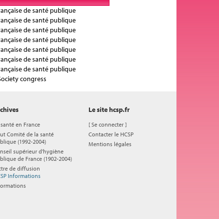
rançaise de santé publique
rançaise de santé publique
rançaise de santé publique
rançaise de santé publique
rançaise de santé publique
rançaise de santé publique
rançaise de santé publique
 Society congress
chives
Le site hcsp.fr
 santé en France
[
Se connecter
]
ut Comité de la santé
Contacter le HCSP
blique (1992-2004)
Mentions légales
nseil supérieur d'hygiène
blique de France (1902-2004)
ttre de diffusion
SP Informations
formations