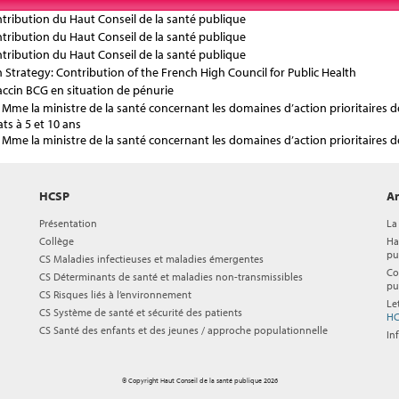
ntribution du Haut Conseil de la santé publique
ntribution du Haut Conseil de la santé publique
ntribution du Haut Conseil de la santé publique
 Strategy: Contribution of the French High Council for Public Health
vaccin BCG en situation de pénurie
a Mme la ministre de la santé concernant les domaines d’action prioritaires
ats à 5 et 10 ans
a Mme la ministre de la santé concernant les domaines d’action prioritaires d
HCSP
Ar
Présentation
La
Collège
Ha
pu
CS Maladies infectieuses et maladies émergentes
Co
CS Déterminants de santé et maladies non-transmissibles
pu
CS Risques liés à l’environnement
Le
CS Système de santé et sécurité des patients
HC
CS Santé des enfants et des jeunes / approche populationnelle
In
© Copyright Haut Conseil de la santé publique 2026