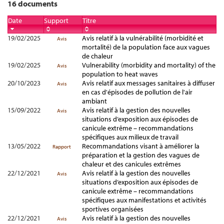
16 documents
Date
Support
Titre
19/02/2025
Avis relatif à la vulnérabilité (morbidité et
Avis
mortalité) de la population face aux vagues
de chaleur
19/02/2025
Vulnerability (morbidity and mortality) of the
Avis
population to heat waves
20/10/2023
Avis relatif aux messages sanitaires à diffuser
Avis
en cas d'épisodes de pollution de l'air
ambiant
15/09/2022
Avis relatif à la gestion des nouvelles
Avis
situations d’exposition aux épisodes de
canicule extrême – recommandations
spécifiques aux milieux de travail
13/05/2022
Recommandations visant à améliorer la
Rapport
préparation et la gestion des vagues de
chaleur et des canicules extrêmes
22/12/2021
Avis relatif à la gestion des nouvelles
Avis
situations d’exposition aux épisodes de
canicule extrême – recommandations
spécifiques aux manifestations et activités
sportives organisées
22/12/2021
Avis relatif à la gestion des nouvelles
Avis