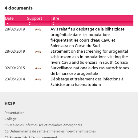
4 documents
Date
Support
Titre
28/02/2019
Avis relatif au dépistage de la bilharziose
Avis
urogénitale dans les populations
fréquentant les cours d’eau Cavu et
Solenzara en Corse-du-Sud
28/02/2019
Statement on the screening for urogenital
Avis
schistosomiasis in populations visiting the
rivers Cavu and Solenzara in south Corsica
02/09/2015
Surveillance nationale des cas autochtones
Avis
de bilharziose urogénitale
23/05/2014
Dépistage et traitement des infections à
Avis
Schistosoma haematobium
HCSP
Présentation
Collège
CS Maladies infectieuses et maladies émergentes
CS Déterminants de santé et maladies non-transmissibles
CS Risques liés à l’environnement