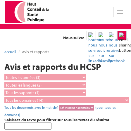
Toggl
naviga
Nous suivre
accueil
avis et rapports
Avis et rapports du HCSP
Tous les documents avec le mot-clef
(pour tous les
Schistosoma haematobium
domaines)
Saisissez du texte pour filtrer sur tous les textes du résultat