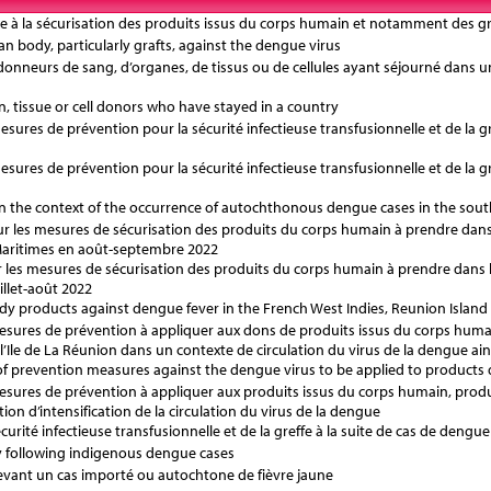
tive à la sécurisation des produits issus du corps humain et notamment des gr
 body, particularly grafts, against the dengue virus
 donneurs de sang, d’organes, de tissus ou de cellules ayant séjourné dan
, tissue or cell donors who have stayed in a country
esures de prévention pour la sécurité infectieuse transfusionnelle et de la 
esures de prévention pour la sécurité infectieuse transfusionnelle et de la 
 the context of the occurrence of autochthonous dengue cases in the sout
r les mesures de sécurisation des produits du corps humain à prendre dan
Maritimes en août-septembre 2022
 les mesures de sécurisation des produits du corps humain à prendre dans
illet-août 2022
y products against dengue fever in the French West Indies, Reunion Island
s mesures de prévention à appliquer aux dons de produits issus du corps humain
r l’Ile de La Réunion dans un contexte de circulation du virus de la dengue a
of prevention measures against the dengue virus to be applied to products
 mesures de prévention à appliquer aux produits issus du corps humain, produit
tion d’intensification de la circulation du virus de la dengue
urité infectieuse transfusionnelle et de la greffe à la suite de cas de dengue
y following indigenous dengue cases
r devant un cas importé ou autochtone de fièvre jaune