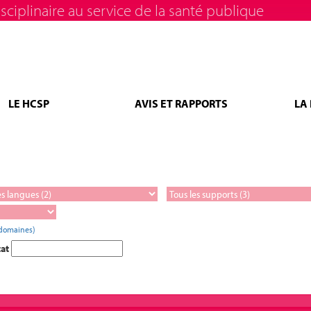
sciplinaire au service de la santé publique
LE HCSP
AVIS ET RAPPORTS
LA
 domaines)
tat