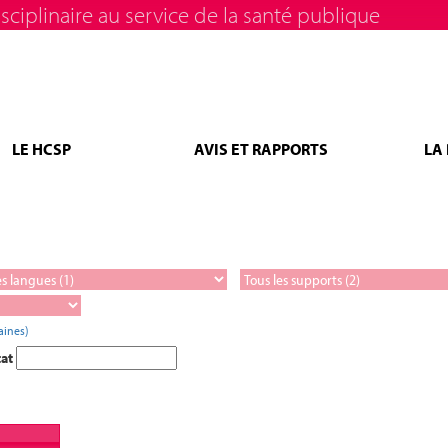
sciplinaire au service de la santé publique
LE HCSP
AVIS ET RAPPORTS
LA
aines)
tat