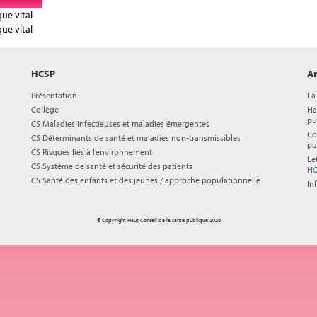
que vital
que vital
HCSP
Ar
Présentation
La
Collège
Ha
pu
CS Maladies infectieuses et maladies émergentes
Co
CS Déterminants de santé et maladies non-transmissibles
pu
CS Risques liés à l’environnement
Le
CS Système de santé et sécurité des patients
HC
CS Santé des enfants et des jeunes / approche populationnelle
In
© Copyright Haut Conseil de la santé publique 2026