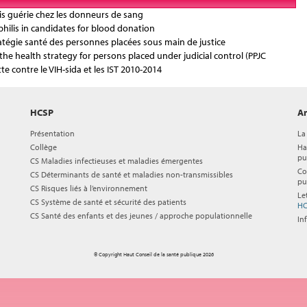
lis guérie chez les donneurs de sang
yphilis in candidates for blood donation
stratégie santé des personnes placées sous main de justice
e health strategy for persons placed under judicial control (PPJC
te contre le VIH-sida et les IST 2010-2014
HCSP
Ar
Présentation
La
Collège
Ha
pu
CS Maladies infectieuses et maladies émergentes
Co
CS Déterminants de santé et maladies non-transmissibles
pu
CS Risques liés à l’environnement
Le
CS Système de santé et sécurité des patients
HC
CS Santé des enfants et des jeunes / approche populationnelle
In
© Copyright Haut Conseil de la santé publique 2026