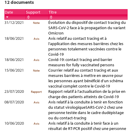
12 documents
Date
Support
Titre
31/12/2021
Évolution du dispositif de contact tracing du
Note
SARS-CoV-2 face à la propagation du variant
Omicron
18/06/2021
Avis relatif au contact tracing et à
Avis
l’application des mesures barrières chez les
personnes totalement vaccinées contre le
Covid-19
18/06/2021
Covid-19: contact tracing and barrier
Avis
measures for fully vaccinated persons
15/06/2021
Courrier relatif au contact tracing et aux
Note
mesures barrières à mettre en œuvre pour
les personnes ayant bénéficié d’un schéma
vaccinal complet contre le Covid-19
23/07/2020
Rapport relatif à l’actualisation de la prise en
Rapport
charge des patients atteints de Covid-19
08/07/2020
Avis relatif à la conduite à tenir en fonction
Avis
du statut virologiqueSARS-CoV-2 chez une
personne testée dans le cadre dudépistage
ou du contact-tracing
10/06/2020
Avis relatif à la conduite à tenir face à un
Avis
résultat de RT-PCR positif chez une personne