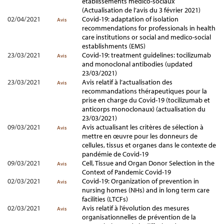
établissements médico-sociaux
(Actualisation de l’avis du 3 février 2021)
02/04/2021
Covid-19: adaptation of isolation
Avis
recommendations for professionals in health
care institutions or social and medico-social
establishments (EMS)
23/03/2021
Covid-19: treatment guidelines: tocilizumab
Avis
and monoclonal antibodies (updated
23/03/2021)
23/03/2021
Avis relatif à l’actualisation des
Avis
recommandations thérapeutiques pour la
prise en charge du Covid-19 (tocilizumab et
anticorps monoclonaux) (actualisation du
23/03/2021)
09/03/2021
Avis actualisant les critères de sélection à
Avis
mettre en œuvre pour les donneurs de
cellules, tissus et organes dans le contexte de
pandémie de Covid-19
09/03/2021
Cell, Tissue and Organ Donor Selection in the
Avis
Context of Pandemic Covid-19
02/03/2021
Covid-19: Organization of prevention in
Avis
nursing homes (NHs) and in long term care
facilities (LTCFs)
02/03/2021
Avis relatif à l’évolution des mesures
Avis
organisationnelles de prévention de la