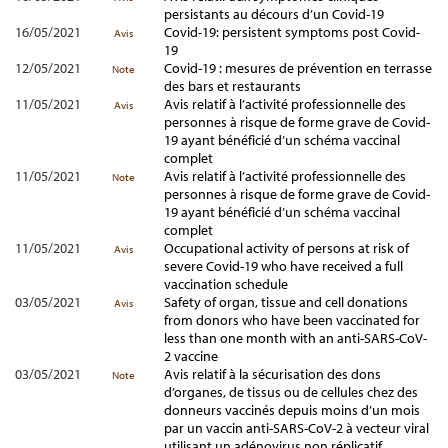
persistants au décours d’un Covid-19
16/05/2021
Covid-19: persistent symptoms post Covid-
Avis
19
12/05/2021
Covid-19 : mesures de prévention en terrasse
Note
des bars et restaurants
11/05/2021
Avis relatif à l’activité professionnelle des
Avis
personnes à risque de forme grave de Covid-
19 ayant bénéficié d’un schéma vaccinal
complet
11/05/2021
Avis relatif à l’activité professionnelle des
Note
personnes à risque de forme grave de Covid-
19 ayant bénéficié d’un schéma vaccinal
complet
11/05/2021
Occupational activity of persons at risk of
Avis
severe Covid-19 who have received a full
vaccination schedule
03/05/2021
Safety of organ, tissue and cell donations
Avis
from donors who have been vaccinated for
less than one month with an anti-SARS-CoV-
2 vaccine
03/05/2021
Avis relatif à la sécurisation des dons
Note
d’organes, de tissus ou de cellules chez des
donneurs vaccinés depuis moins d’un mois
par un vaccin anti-SARS-CoV-2 à vecteur viral
utilisant un adénovirus non réplicatif