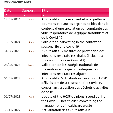
299 documents
Date
Support
Titre
18/07/2024
Avis relatif au prélèvement et à la greffe de
Avis
poumons et d’autres organes solides dans le
contexte d’une circulation concomitante des
virus respiratoires de la grippe saisonnière et
de la Covid-19
18/07/2024
Solid organ harvesting in the context of
Avis
seasonal flu and covid-19
31/08/2023
Avis relatif aux mesures de prévention des
Avis
infections respiratoires virales (incluant la
mise à jour des avis Covid-19)
08/08/2023
Validation de la stratégie nationale de
Note
prévention et de gestion intégrée des
infections respiratoires aiguës
06/07/2023
Avis relatif à l’actualisation des avis du HCSP
Avis
délivrés lors de la crise sanitaire Covid-19
concernant la gestion des déchets d’activités
de soins
06/07/2023
Update of the HCSP opinions issued during
Avis
the Covid-19 health crisis concerning the
management of healthcare waste
30/12/2022
Actualisation des avis relatifs à la
Avis