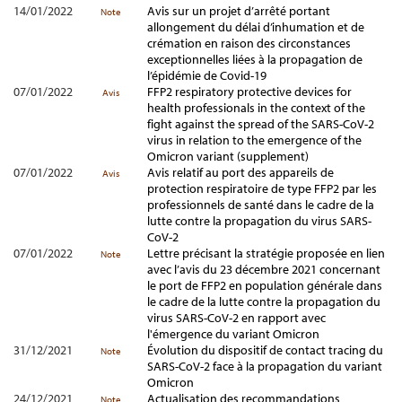
14/01/2022
Avis sur un projet d’arrêté portant
Note
allongement du délai d’inhumation et de
crémation en raison des circonstances
exceptionnelles liées à la propagation de
l’épidémie de Covid-19
07/01/2022
FFP2 respiratory protective devices for
Avis
health professionals in the context of the
fight against the spread of the SARS-CoV-2
virus in relation to the emergence of the
Omicron variant (supplement)
07/01/2022
Avis relatif au port des appareils de
Avis
protection respiratoire de type FFP2 par les
professionnels de santé dans le cadre de la
lutte contre la propagation du virus SARS-
CoV-2
07/01/2022
Lettre précisant la stratégie proposée en lien
Note
avec l’avis du 23 décembre 2021 concernant
le port de FFP2 en population générale dans
le cadre de la lutte contre la propagation du
virus SARS-CoV-2 en rapport avec
l'émergence du variant Omicron
31/12/2021
Évolution du dispositif de contact tracing du
Note
SARS-CoV-2 face à la propagation du variant
Omicron
24/12/2021
Actualisation des recommandations
Note