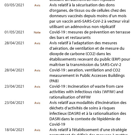
03/05/2021
Avis relatif à la sécurisation des dons
Avis
d’organes, de tissus ou de cellules chez des
donneurs vaccinés depuis moins d’un mois
par un vaccin anti-SARS-CoV-2 à vecteur viral
utilisant un adénovirus non réplicatif
01/05/2021
Covid-19 : mesures de prévention en terrasse
Note
des bars et restaurants
28/04/2021
Avis relatif à l'adaptation des mesures
Avis
d'aération, de ventilation et de mesure du
dioxyde de carbone (CO2) dans les
établissements recevant du public (ERP) pour
maîtriser la transmission du SARS-CoV-2
28/04/2021
Covid-19 : aeration, ventilation and CO2
Avis
measurement in Public Accesses Buildings
(PAB)
23/04/2021
Covid-19 : Incineration of waste from care
Avis
activities with infectious risks (WFIW) and
rationalisation of WFIW
23/04/2021
Avis relatif aux modalités d’incinération des
Avis
déchets d’activités de soins à risques
infectieux (DASRI) et à la rationalisation des
DASRI dans le contexte de l’épidémie de
Covid-19
18/04/2021
Avis relatif à l’établissement d’une stratégie
Avis