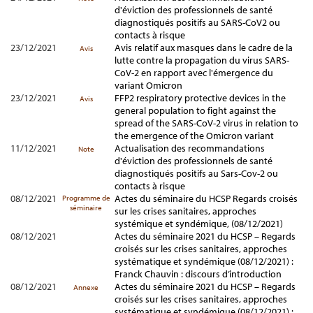
d'éviction des professionnels de santé
diagnostiqués positifs au SARS-CoV2 ou
contacts à risque
23/12/2021
Avis relatif aux masques dans le cadre de la
Avis
lutte contre la propagation du virus SARS-
CoV-2 en rapport avec l'émergence du
variant Omicron
23/12/2021
FFP2 respiratory protective devices in the
Avis
general population to fight against the
spread of the SARS-CoV-2 virus in relation to
the emergence of the Omicron variant
11/12/2021
Actualisation des recommandations
Note
d'éviction des professionnels de santé
diagnostiqués positifs au Sars-Cov-2 ou
contacts à risque
08/12/2021
Actes du séminaire du HCSP Regards croisés
Programme de
séminaire
sur les crises sanitaires, approches
systémique et syndémique, (08/12/2021)
08/12/2021
Actes du séminaire 2021 du HCSP – Regards
croisés sur les crises sanitaires, approches
systématique et syndémique (08/12/2021) :
Franck Chauvin : discours d’introduction
08/12/2021
Actes du séminaire 2021 du HCSP – Regards
Annexe
croisés sur les crises sanitaires, approches
systématique et syndémique (08/12/2021) :