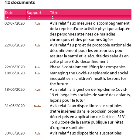
12 documents
Date
Support
Titre
02/07/2020
Avis relatif aux mesures d’accompagnement
Avis
de la reprise d’une activité physique adaptée
des personnes atteintes de maladies
chroniques et des personnes âgées
22/06/2020
Avis relatif au projet de protocole national de
Avis
déconfinement pour les entreprises pour
assurer la santé et la sécurité des salariés en
cette phase 3 du déconfinement
22/06/2020
Phase 3 containment lifting for companies
Avis
18/06/2020
Managing the Covid-19 epidemic and social
Avis
inequalities in children’s health, lessons for
the future
18/06/2020
Avis relatif à la gestion de l’épidémie Covid-
Avis
19 et inégalités sociales de santé des enfants,
leçons pour le futur
31/05/2020
Avis relatif aux dispositions susceptibles
Note
d’être insérées dans le prochain projet de
décret pris en application de l’article L3131-
15 du code de la santé publique sur l’état
d’urgence sanitaire
30/05/2020
Avis relatif aux dispositions susceptibles
Avis