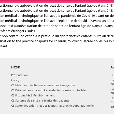
estionnaire d’autoévaluation de l’état de santé de l’enfant âgé de 6 ans à 18 
estionnaire d’autoévaluation de l’état de santé de l’enfant âgé de 6 ans à 18 
 bilan médical et virologique en lien avec la pandémie de Covid-19 avant un 
bilan médical et virologique en lien avec l’épidémie de Covid-19 avant un dép
onnaire d’autoévaluation de l’état de santé de l’enfant âgé de 6 ans à 18 ans 
 enfants étrangers isolés
 de non contre-indication à la pratique du sport chez les enfants, suite au dé
ndication to the practice of sports for children, following Decree no.2016-115
nfant
HCSP
Ar
Présentation
La
Collège
Ha
pu
CS Maladies infectieuses et maladies émergentes
Co
CS Déterminants de santé et maladies non-transmissibles
pu
CS Risques liés à l’environnement
Le
CS Système de santé et sécurité des patients
HC
CS Santé des enfants et des jeunes / approche populationnelle
In