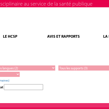
sciplinaire au service de la santé publique
LE HCSP
AVIS ET RAPPORTS
LA
omaines)
tat