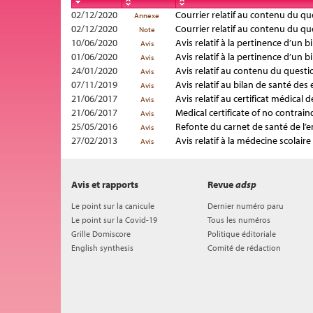
02/12/2020
Courrier relatif au contenu du qu
Annexe
02/12/2020
Courrier relatif au contenu du qu
Note
10/06/2020
Avis relatif à la pertinence d’un
Avis
01/06/2020
Avis relatif à la pertinence d’un 
Avis
24/01/2020
Avis relatif au contenu du questi
Avis
07/11/2019
Avis relatif au bilan de santé des
Avis
21/06/2017
Avis relatif au certificat médical
Avis
21/06/2017
Medical certificate of no contrai
Avis
25/05/2016
Refonte du carnet de santé de l’e
Avis
27/02/2013
Avis relatif à la médecine scolaire
Avis
Avis et rapports
Revue
adsp
Le point sur la canicule
Dernier numéro paru
Le point sur la Covid-19
Tous les numéros
Grille Domiscore
Politique éditoriale
English synthesis
Comité de rédaction