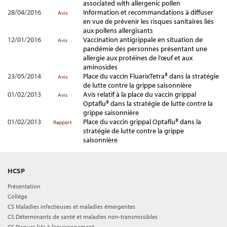
associated with allergenic pollen
28/04/2016
Information et recommandations à diffuser
Avis
en vue de prévenir les risques sanitaires liés
aux pollens allergisants
12/01/2016
Vaccination antigrippale en situation de
Avis
pandémie des personnes présentant une
allergie aux protéines de l’œuf et aux
aminosides
23/05/2014
Place du vaccin FluarixTetra® dans la stratégie
Avis
de lutte contre la grippe saisonnière
01/02/2013
Avis relatif à la place du vaccin grippal
Avis
Optaflu® dans la stratégie de lutte contre la
grippe saisonnière
01/02/2013
Place du vaccin grippal Optaflu® dans la
Rapport
stratégie de lutte contre la grippe
saisonnière
HCSP
Présentation
Collège
CS Maladies infectieuses et maladies émergentes
CS Déterminants de santé et maladies non-transmissibles
CS Risques liés à l’environnement