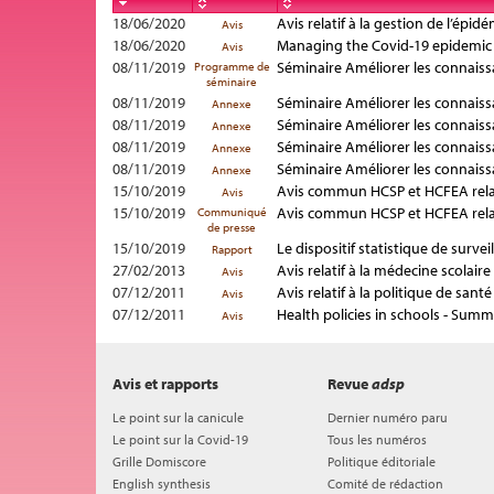
18/06/2020
Avis relatif à la gestion de l’épid
Avis
18/06/2020
Managing the Covid-19 epidemic an
Avis
08/11/2019
Séminaire Améliorer les connaiss
Programme de
séminaire
08/11/2019
Séminaire Améliorer les connaiss
Annexe
08/11/2019
Séminaire Améliorer les connaiss
Annexe
08/11/2019
Séminaire Améliorer les connaiss
Annexe
08/11/2019
Séminaire Améliorer les connaiss
Annexe
15/10/2019
Avis commun HCSP et HCFEA relati
Avis
15/10/2019
Avis commun HCSP et HCFEA relati
Communiqué
de presse
15/10/2019
Le dispositif statistique de surve
Rapport
27/02/2013
Avis relatif à la médecine scolaire
Avis
07/12/2011
Avis relatif à la politique de santé
Avis
07/12/2011
Health policies in schools - Su
Avis
Avis et rapports
Revue
adsp
Le point sur la canicule
Dernier numéro paru
Le point sur la Covid-19
Tous les numéros
Grille Domiscore
Politique éditoriale
English synthesis
Comité de rédaction