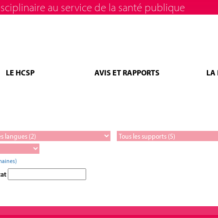
sciplinaire au service de la santé publique
LE HCSP
AVIS ET RAPPORTS
LA
maines)
tat