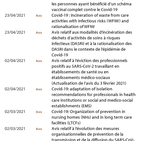
les personnes ayant bénéficié d’un schéma
vaccinal complet contre le Covid-19
23/04/2021
Covid-19 : Incineration of waste from care
Avis
activities with infectious risks (WFIW) and
rationalisation of WFIW
23/04/2021
Avis relatif aux modalités d’incinération des
Avis
déchets d’activités de soins à risques
infectieux (DASRI) et à la rationalisation des
DASRI dans le contexte de l’épidémie de
Covid-19
02/04/2021
Avis relatif à l’éviction des professionnels
Avis
positifs au SARS-CoV-2 travaillant en
établissements de santé ou en
établissements médico-sociaux
(Actualisation de l’avis du 3 février 2021)
02/04/2021
Covid-19: adaptation of isolation
Avis
recommendations for professionals in health
care institutions or social and medico-social
establishments (EMS)
02/03/2021
Covid-19: Organization of prevention in
Avis
nursing homes (NHs) and in long term care
facilities (LTCFs)
02/03/2021
Avis relatif à l’évolution des mesures
Avis
organisationnelles de prévention de la
transmission et de la diffusion du SARS-CoV-