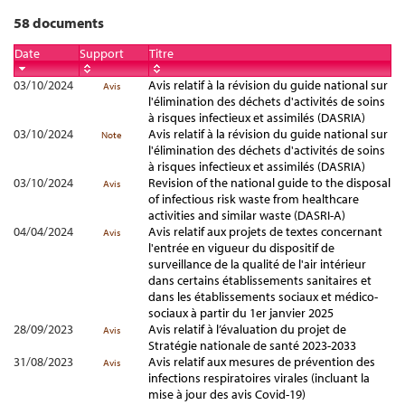
58 documents
Date
Support
Titre
03/10/2024
Avis relatif à la révision du guide national sur
Avis
l'élimination des déchets d'activités de soins
à risques infectieux et assimilés (DASRIA)
03/10/2024
Avis relatif à la révision du guide national sur
Note
l'élimination des déchets d'activités de soins
à risques infectieux et assimilés (DASRIA)
03/10/2024
Revision of the national guide to the disposal
Avis
of infectious risk waste from healthcare
activities and similar waste (DASRI-A)
04/04/2024
Avis relatif aux projets de textes concernant
Avis
l'entrée en vigueur du dispositif de
surveillance de la qualité de l'air intérieur
dans certains établissements sanitaires et
dans les établissements sociaux et médico-
sociaux à partir du 1er janvier 2025
28/09/2023
Avis relatif à l’évaluation du projet de
Avis
Stratégie nationale de santé 2023-2033
31/08/2023
Avis relatif aux mesures de prévention des
Avis
infections respiratoires virales (incluant la
mise à jour des avis Covid-19)