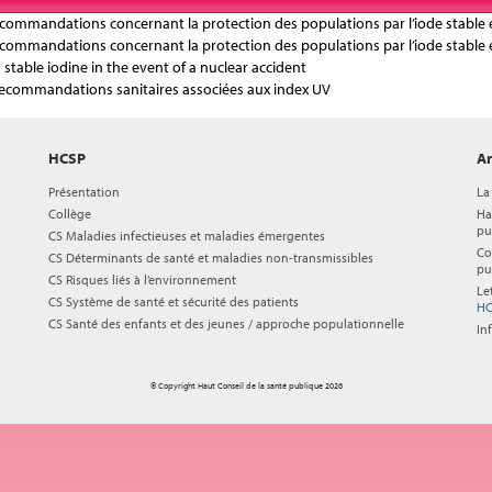
s recommandations concernant la protection des populations par l’iode stable 
s recommandations concernant la protection des populations par l’iode stable 
 stable iodine in the event of a nuclear accident
recommandations sanitaires associées aux index UV
HCSP
Ar
Présentation
La
Collège
Ha
pu
CS Maladies infectieuses et maladies émergentes
Co
CS Déterminants de santé et maladies non-transmissibles
pu
CS Risques liés à l’environnement
Le
CS Système de santé et sécurité des patients
HC
CS Santé des enfants et des jeunes / approche populationnelle
In
© Copyright Haut Conseil de la santé publique 2026