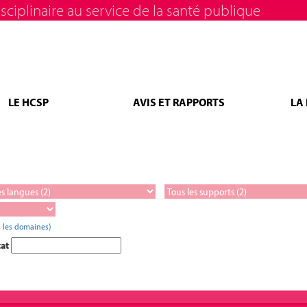
sciplinaire au service de la santé publique
LE HCSP
AVIS ET RAPPORTS
LA
 les domaines)
tat