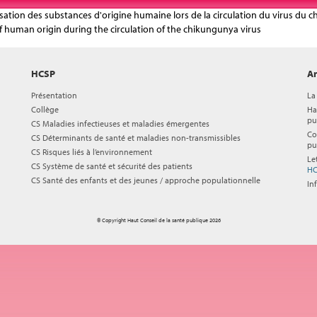
isation des substances d'origine humaine lors de la circulation du virus du
 human origin during the circulation of the chikungunya virus
HCSP
Ar
Présentation
La
Collège
Ha
pu
CS Maladies infectieuses et maladies émergentes
Co
CS Déterminants de santé et maladies non-transmissibles
pu
CS Risques liés à l’environnement
Le
CS Système de santé et sécurité des patients
HC
CS Santé des enfants et des jeunes / approche populationnelle
In
© Copyright Haut Conseil de la santé publique 2026