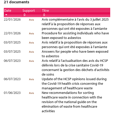
21 documents
Date
Support
Titre
22/01/2026
Avis complémentaire à l’avis du 3 juillet 2025
Avis
relatif à la proposition de réponses aux
personnes qui ont été exposées à l’amiante
22/01/2026
Procedure for assisting individuals who have
Avis
been exposed to asbestos
03/07/2025
Avis relatif à la proposition de réponses aux
Avis
personnes qui ont été exposées à l'amiante
03/07/2025
Answers for people who have been exposed
Avis
to asbestos
06/07/2023
Avis relatif à l’actualisation des avis du HCSP
Avis
délivrés lors de la crise sanitaire Covid-19
concernant la gestion des déchets d’activités
de soins
06/07/2023
Update of the HCSP opinions issued during
Avis
the Covid-19 health crisis concerning the
management of healthcare waste
01/06/2023
New recommendations for sorting
Avis
healthcare waste in connection with the
revision of the national guide on the
elimination of waste from healthcare
activities