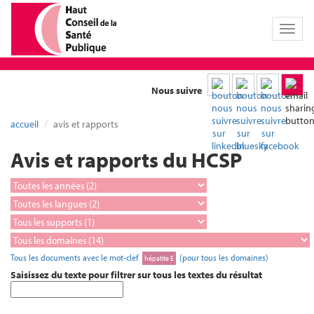
Toggl
naviga
Nous suivre
accueil
avis et rapports
Avis et rapports du HCSP
Tous les documents avec le mot-clef
(pour tous les domaines)
hépatite E
Saisissez du texte pour filtrer sur tous les textes du résultat