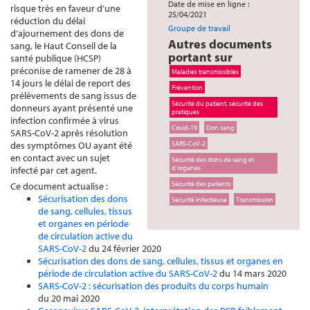
Date de mise en ligne :
risque très en faveur d’une
25/04/2021
réduction du délai
Groupe de travail
d’ajournement des dons de
Autres documents
sang, le Haut Conseil de la
portant sur
santé publique (HCSP)
préconise de ramener de 28 à
Maladies transmissibles
14 jours le délai de report des
Prévention
prélèvements de sang issus de
Sécurité du patient, sécurité des
donneurs ayant présenté une
pratiques
infection confirmée à virus
Covid-19
Don sang
SARS-CoV-2 après résolution
des symptômes OU ayant été
SARS-CoV-2
en contact avec un sujet
Sécurité des dons de sang et
d'organes
infecté par cet agent.
Sécurité des patients
Ce document actualise :
Sécurisation des dons
Sécurité infectieuse
Transmission
de sang, cellules, tissus
et organes en période
de circulation active du
SARS-CoV-2
du 24 février 2020
Sécurisation des dons de sang, cellules, tissus et organes en
période de circulation active du SARS-CoV-2
du 14 mars 2020
SARS-CoV-2 : sécurisation des produits du corps humain
du 20 mai 2020