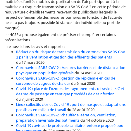
maîtrisée d’unités mobiles de purification de l’air participeront à la
maîtrise du risque de transmission du SARS-CoV-2 en cette période de
réouverture d’établissements recevant du public dans lesquels le
respect de l’ensemble des mesures barrières en fonction de l’activité
ne sera pas toujours possible (distance interindividuelle ou port de
masque).
Le HCSP a proposé également de préciser et compléter certaines
préconisations.
Lire aussi dans les avis et rapports :
Réduction du risque de transmission du coronavirus SARS-CoV-
2 par la ventilation et gestion des effluents des patients
du 17 mars 2020
Coronavirus SARS-CoV-2 : Mesures barrières et de distanciation
physique en population générale
du 24 avril 2020
Coronavirus SARS-CoV-2 : gestion de l’épidémie en cas de
survenue de vagues de chaleur
du 6 mai 2020
Covid-19 : place de l'ozone, des rayonnements ultraviolets C et
des sas de passage en tant que procédés de désinfection
du 7 juillet 2020
Lieux collectifs clos et Covid-19 : port de masque et adaptations
possibles en milieu de travail
du 28 août 2020
Coronavirus SARS-CoV-2 : chauffage, aération, ventilation,
préparation hivernale des bâtiments
du 14 octobre 2020
Covid-19 : avis sur le protocole sanitaire renforcé proposé pour
les commerces
du 22 novembre 2020