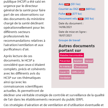
publique (HCSP) a été saisi en
Avis
(551 ko)
urgence par le directeur
Courrier au DGS
(669 ko)
général de la santé pour faire
Fiche
(377 ko)
part de ses observations sur
des documents du ministère
Document relu
(383 ko)
chargé de la santé déclinant
Date du document :
14/06/2021
opérationnellement pour les
différents secteurs
Date de mise en ligne :
18/07/2021
professionnels les
recommandations relatives à
Groupe de travail
l’aération/ventilation et aux
Autres documents
purificateurs d’air.
portant sur
Après lecture de ces
Maladies transmissibles
documents, le HCSP a
Prévention
Aération
Aérosol
considéré que ceux-ci étaient
Air intérieur
Climatisation
complets, précis et cohérents
Covid-19
SARS-CoV-2
avec les différents avis du
HCSP sur ces thématiques
Ventilation
ainsi qu’avec les
connaissances scientifiques
actuelles. Ils permettront de
décliner une véritable stratégie de contrôle et surveillance de la qualité
de l’air dans les établissements recevant du public (ERP).
Ces stratégies d’aération et de ventilation et d’utilisation éventuelle et