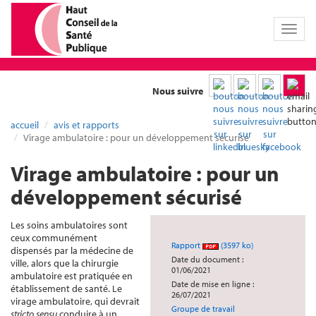
Toggl
naviga
Nous suivre
accueil
avis et rapports
Virage ambulatoire : pour un développement sécurisé
Virage ambulatoire : pour un
développement sécurisé
Les soins ambulatoires sont
ceux communément
Rapport
(3597 ko)
dispensés par la médecine de
Date du document :
ville, alors que la chirurgie
01/06/2021
ambulatoire est pratiquée en
Date de mise en ligne :
établissement de santé. Le
26/07/2021
virage ambulatoire, qui devrait
Groupe de travail
stricto sensu
conduire à un