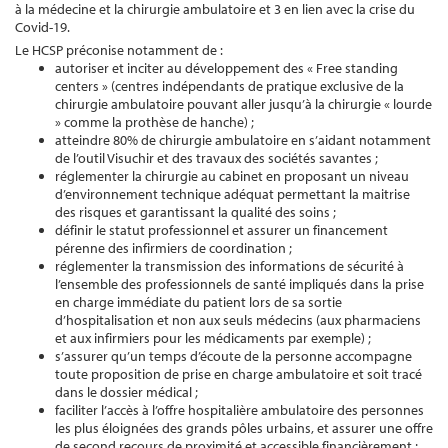
à la médecine et la chirurgie ambulatoire et 3 en lien avec la crise du
Covid-19.
Le HCSP préconise notamment de :
autoriser et inciter au développement des « Free standing
centers » (centres indépendants de pratique exclusive de la
chirurgie ambulatoire pouvant aller jusqu’à la chirurgie « lourde
» comme la prothèse de hanche) ;
atteindre 80% de chirurgie ambulatoire en s’aidant notamment
de l’outil Visuchir et des travaux des sociétés savantes ;
réglementer la chirurgie au cabinet en proposant un niveau
d’environnement technique adéquat permettant la maitrise
des risques et garantissant la qualité des soins ;
définir le statut professionnel et assurer un financement
pérenne des infirmiers de coordination ;
réglementer la transmission des informations de sécurité à
l’ensemble des professionnels de santé impliqués dans la prise
en charge immédiate du patient lors de sa sortie
d’hospitalisation et non aux seuls médecins (aux pharmaciens
et aux infirmiers pour les médicaments par exemple) ;
s’assurer qu’un temps d’écoute de la personne accompagne
toute proposition de prise en charge ambulatoire et soit tracé
dans le dossier médical ;
faciliter l’accès à l’offre hospitalière ambulatoire des personnes
les plus éloignées des grands pôles urbains, et assurer une offre
de second recours de proximité et accessible financièrement ;