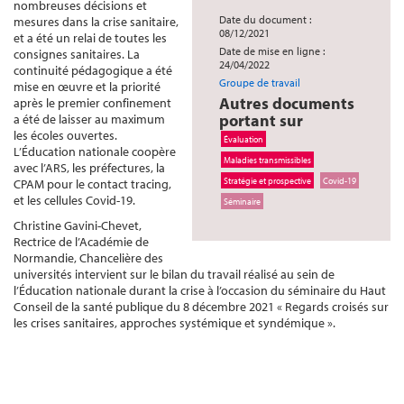
nombreuses décisions et
Date du document :
mesures dans la crise sanitaire,
08/12/2021
et a été un relai de toutes les
Date de mise en ligne :
consignes sanitaires. La
24/04/2022
continuité pédagogique a été
Groupe de travail
mise en œuvre et la priorité
Autres documents
après le premier confinement
portant sur
a été de laisser au maximum
les écoles ouvertes.
Évaluation
L’Éducation nationale coopère
Maladies transmissibles
avec l’ARS, les préfectures, la
Stratégie et prospective
Covid-19
CPAM pour le contact tracing,
et les cellules Covid-19.
Séminaire
Christine Gavini-Chevet,
Rectrice de l’Académie de
Normandie, Chancelière des
universités intervient sur le bilan du travail réalisé au sein de
l’Éducation nationale durant la crise à l’occasion du séminaire du Haut
Conseil de la santé publique du 8 décembre 2021 « Regards croisés sur
les crises sanitaires, approches systémique et syndémique ».