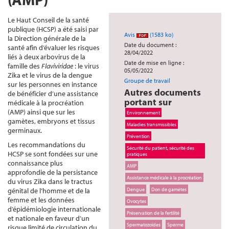
Le Haut Conseil de la santé
publique (HCSP) a été saisi par
Avis
(1583 ko)
la Direction générale de la
Date du document :
santé afin d’évaluer les risques
28/04/2022
liés à deux arbovirus de la
Date de mise en ligne :
famille des
Flaviviridae
: le virus
05/05/2022
Zika et le virus de la dengue
Groupe de travail
sur les personnes en instance
Autres documents
de bénéficier d’une assistance
portant sur
médicale à la procréation
(AMP) ainsi que sur les
Environnement
gamètes, embryons et tissus
Maladies transmissibles
germinaux.
Prévention
Les recommandations du
Sécurité du patient, sécurité des
HCSP se sont fondées sur une
pratiques
connaissance plus
AMP
approfondie de la persistance
Assistance médicale à la procréation
du virus Zika dans le tractus
génital de l’homme et de la
Dengue
Don de gamètes
femme et les données
Ovocytes
d’épidémiologie internationale
Préservation de la fertilité
et nationale en faveur d’un
Spermatozoïdes
Sperme
risque limité de circulation du