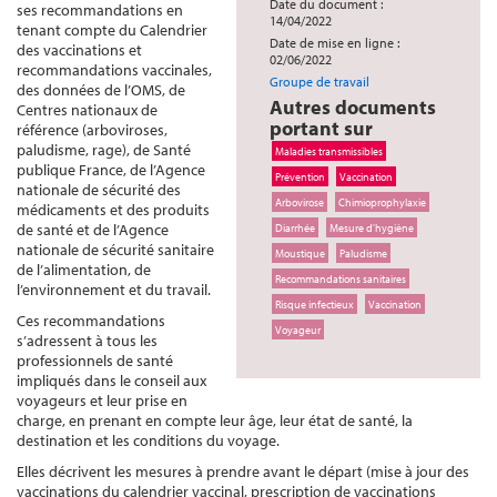
Date du document :
ses recommandations en
14/04/2022
tenant compte du Calendrier
Date de mise en ligne :
des vaccinations et
02/06/2022
recommandations vaccinales,
Groupe de travail
des données de l’OMS, de
Autres documents
Centres nationaux de
portant sur
référence (arboviroses,
paludisme, rage), de Santé
Maladies transmissibles
publique France, de l’Agence
Prévention
Vaccination
nationale de sécurité des
Arbovirose
Chimioprophylaxie
médicaments et des produits
de santé et de l’Agence
Diarrhée
Mesure d'hygiène
nationale de sécurité sanitaire
Moustique
Paludisme
de l’alimentation, de
Recommandations sanitaires
l’environnement et du travail.
Risque infectieux
Vaccination
Ces recommandations
Voyageur
s’adressent à tous les
professionnels de santé
impliqués dans le conseil aux
voyageurs et leur prise en
charge, en prenant en compte leur âge, leur état de santé, la
destination et les conditions du voyage.
Elles décrivent les mesures à prendre avant le départ (mise à jour des
vaccinations du calendrier vaccinal, prescription de vaccinations