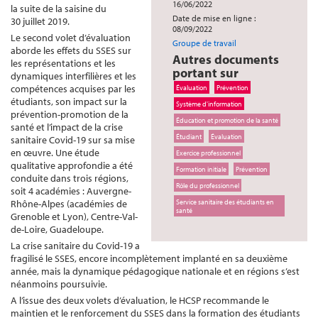
16/06/2022
la suite de la saisine du
Date de mise en ligne :
30 juillet 2019.
08/09/2022
Le second volet d’évaluation
Groupe de travail
aborde les effets du SSES sur
Autres documents
les représentations et les
portant sur
dynamiques interfilières et les
compétences acquises par les
Évaluation
Prévention
étudiants, son impact sur la
Système d'information
prévention-promotion de la
Éducation et promotion de la santé
santé et l’impact de la crise
Étudiant
Évaluation
sanitaire Covid-19 sur sa mise
en œuvre. Une étude
Exercice professionnel
qualitative approfondie a été
Formation initiale
Prévention
conduite dans trois régions,
Rôle du professionnel
soit 4 académies : Auvergne-
Rhône-Alpes (académies de
Service sanitaire des étudiants en
santé
Grenoble et Lyon), Centre-Val-
de-Loire, Guadeloupe.
La crise sanitaire du Covid-19 a
fragilisé le SSES, encore incomplètement implanté en sa deuxième
année, mais la dynamique pédagogique nationale et en régions s’est
néanmoins poursuivie.
A l’issue des deux volets d’évaluation, le HCSP recommande le
maintien et le renforcement du SSES dans la formation des étudiants