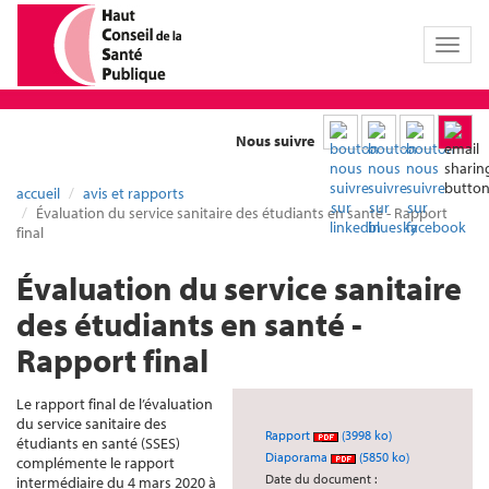
Toggl
naviga
Nous suivre
accueil
avis et rapports
Évaluation du service sanitaire des étudiants en santé - Rapport
final
Évaluation du service sanitaire
des étudiants en santé -
Rapport final
Le rapport final de l’évaluation
du service sanitaire des
Rapport
(3998 ko)
étudiants en santé (SSES)
Diaporama
(5850 ko)
complémente le rapport
Date du document :
intermédiaire du 4 mars 2020 à