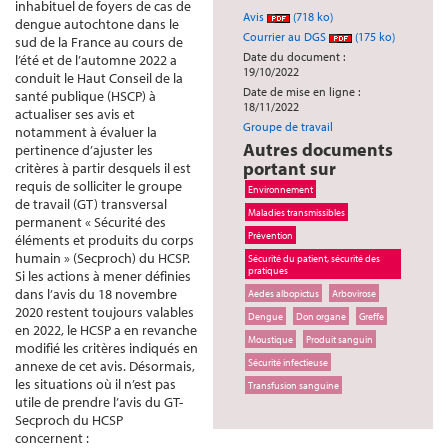
inhabituel de foyers de cas de
Avis
(718 ko)
dengue autochtone dans le
Courrier au DGS
(175 ko)
sud de la France au cours de
Date du document :
l’été et de l’automne 2022 a
19/10/2022
conduit le Haut Conseil de la
Date de mise en ligne :
santé publique (HSCP) à
18/11/2022
actualiser ses avis et
Groupe de travail
notamment à évaluer la
Autres documents
pertinence d’ajuster les
portant sur
critères à partir desquels il est
requis de solliciter le groupe
Environnement
de travail (GT) transversal
Maladies transmissibles
permanent « Sécurité des
Prévention
éléments et produits du corps
humain » (Secproch) du HCSP.
Sécurité du patient, sécurité des
pratiques
Si les actions à mener définies
dans l’avis du 18 novembre
Aedes albopictus
Arbovirose
2020 restent toujours valables
Dengue
Don organe
Greffe
en 2022, le HCSP a en revanche
Moustique
Produit sanguin
modifié les critères indiqués en
Sécurité infectieuse
annexe de cet avis. Désormais,
les situations où il n’est pas
Transfusion sanguine
utile de prendre l’avis du GT-
Secproch du HCSP
concernent :