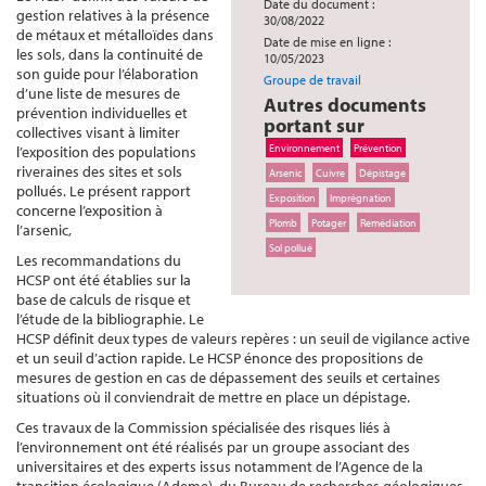
Date du document :
gestion relatives à la présence
30/08/2022
de métaux et métalloïdes dans
Date de mise en ligne :
les sols, dans la continuité de
10/05/2023
son guide pour l’élaboration
Groupe de travail
d’une liste de mesures de
Autres documents
prévention individuelles et
portant sur
collectives visant à limiter
Environnement
Prévention
l’exposition des populations
riveraines des sites et sols
Arsenic
Cuivre
Dépistage
pollués. Le présent rapport
Exposition
Imprégnation
concerne l’exposition à
Plomb
Potager
Remédiation
l’arsenic,
Sol pollué
Les recommandations du
HCSP ont été établies sur la
base de calculs de risque et
l’étude de la bibliographie. Le
HCSP définit deux types de valeurs repères : un seuil de vigilance active
et un seuil d’action rapide. Le HCSP énonce des propositions de
mesures de gestion en cas de dépassement des seuils et certaines
situations où il conviendrait de mettre en place un dépistage.
Ces travaux de la Commission spécialisée des risques liés à
l’environnement ont été réalisés par un groupe associant des
universitaires et des experts issus notamment de l’Agence de la