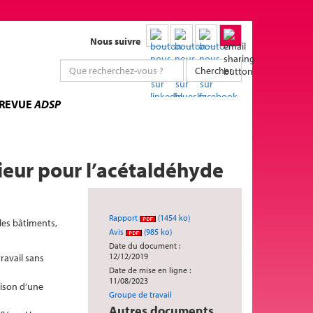
Nous suivre
Chercher
 REVUE
ADSP
érieur pour l’acétaldéhyde
Rapport
(1454 ko)
les bâtiments,
Avis
(985 ko)
Date du document :
12/12/2019
ravail sans
Date de mise en ligne :
11/08/2023
ison d’une
Groupe de travail
Autres documents