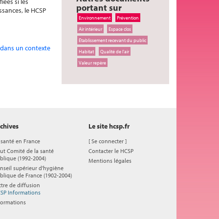
ées si les
portant sur
ssances, le HCSP
Environnement
Prévention
Air intérieur
Espace clos
Établissement recevant du public
 dans un contexte
Habitat
Qualité de l'air
Valeur repère
chives
Le site hcsp.fr
 santé en France
[
Se connecter
]
ut Comité de la santé
Contacter le HCSP
blique (1992-2004)
Mentions légales
nseil supérieur d'hygiène
blique de France (1902-2004)
ttre de diffusion
SP Informations
formations