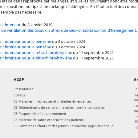
étape dans l’approche par mélanges, et qu’elles pourraient donc être modifi
exposition multiple à un mélange d’aldéhydes. En l’état actuel des connai
e semble pas nécessaire.
air intérieur
du 8 janvier 2019
 de ventilation des locaux, autres que ceux d’habitation ou d’hébergement,
’air intérieur pour le benzène
du 3 octobre 2024
’air intérieur pour le benzène
du 3 octobre 2024
’air intérieur pour le tétrachloroéthylène
du 11 septembre 2025
’air intérieur pour le tétrachloroéthylène
du 11 septembre 2025
HCSP
Ar
Présentation
La
Collège
Ha
pu
CS Maladies infectieuses et maladies émergentes
Co
CS Déterminants de santé et maladies non-transmissibles
pu
CS Risques liés à l’environnement
Le
CS Système de santé et sécurité des patients
HC
CS Santé des enfants et des jeunes / approche populationnelle
In