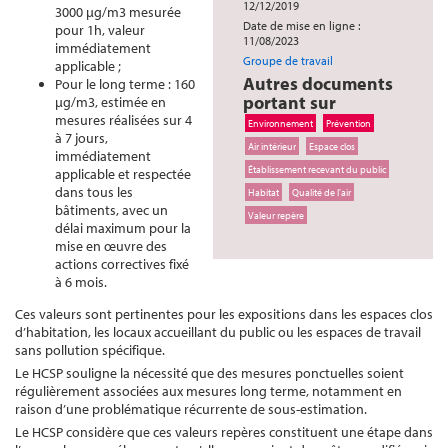
12/12/2019
3000 µg/m3 mesurée
Date de mise en ligne :
pour 1h, valeur
11/08/2023
immédiatement
Groupe de travail
applicable ;
Autres documents
Pour le long terme : 160
portant sur
µg/m3, estimée en
mesures réalisées sur 4
Environnement
Prévention
à 7 jours,
Air intérieur
Espace clos
immédiatement
Établissement recevant du public
applicable et respectée
dans tous les
Habitat
Qualité de l'air
bâtiments, avec un
Valeur repère
délai maximum pour la
mise en œuvre des
actions correctives fixé
à 6 mois.
Ces valeurs sont pertinentes pour les expositions dans les espaces clos
d’habitation, les locaux accueillant du public ou les espaces de travail
sans pollution spécifique.
Le HCSP souligne la nécessité que des mesures ponctuelles soient
régulièrement associées aux mesures long terme, notamment en
raison d’une problématique récurrente de sous-estimation.
Le HCSP considère que ces valeurs repères constituent une étape dans