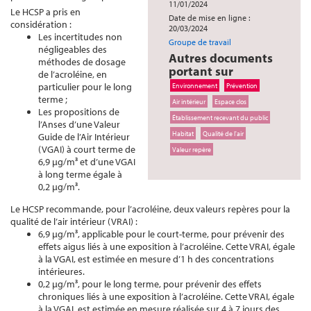
11/01/2024
Le HCSP a pris en
Date de mise en ligne :
considération :
20/03/2024
Les incertitudes non
Groupe de travail
négligeables des
Autres documents
méthodes de dosage
portant sur
de l’acroléine, en
particulier pour le long
Environnement
Prévention
terme ;
Air intérieur
Espace clos
Les propositions de
Établissement recevant du public
l’Anses d’une Valeur
Habitat
Qualité de l'air
Guide de l’Air Intérieur
(VGAI) à court terme de
Valeur repère
6,9 µg/m³ et d’une VGAI
à long terme égale à
0,2 µg/m³.
Le HCSP recommande, pour l’acroléine, deux valeurs repères pour la
qualité de l’air intérieur (VRAI) :
6,9 µg/m³, applicable pour le court-terme, pour prévenir des
effets aigus liés à une exposition à l’acroléine. Cette VRAI, égale
à la VGAI, est estimée en mesure d’1 h des concentrations
intérieures.
0,2 µg/m³, pour le long terme, pour prévenir des effets
chroniques liés à une exposition à l’acroléine. Cette VRAI, égale
à la VGAI, est estimée en mesure réalisée sur 4 à 7 jours des