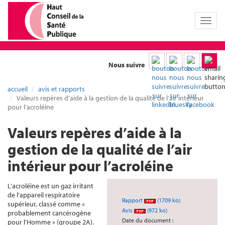
Toggl
naviga
Nous suivre
accueil
avis et rapports
Valeurs repères d’aide à la gestion de la qualité de l’air intérieur
pour l’acroléine
Valeurs repères d’aide à la
gestion de la qualité de l’air
intérieur pour l’acroléine
L’acroléine est un gaz irritant
de l’appareil respiratoire
Rapport
(1709 ko)
supérieur, classé comme «
Avis
(972 ko)
probablement cancérogène
Date du document :
pour l’Homme » (groupe 2A).