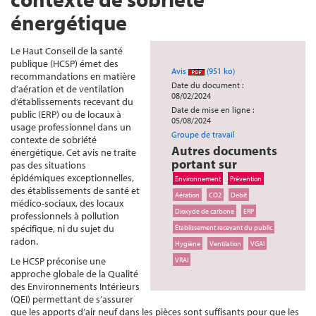
énergétique
Le Haut Conseil de la santé
publique (HCSP) émet des
Avis
(951 ko)
recommandations en matière
Date du document :
d’aération et de ventilation
08/02/2024
d’établissements recevant du
Date de mise en ligne :
public (ERP) ou de locaux à
05/08/2024
usage professionnel dans un
Groupe de travail
contexte de sobriété
Autres documents
énergétique. Cet avis ne traite
portant sur
pas des situations
épidémiques exceptionnelles,
Environnement
Prévention
des établissements de santé et
Aération
CO2
Débit
médico-sociaux, des locaux
Dioxyde de carbone
ERP
professionnels à pollution
spécifique, ni du sujet du
Établissement recevant du public
radon.
Hygiène
Ventilation
VGAI
Le HCSP préconise une
VRAI
approche globale de la Qualité
des Environnements Intérieurs
(QEI) permettant de s’assurer
que les apports d’air neuf dans les pièces sont suffisants pour que les