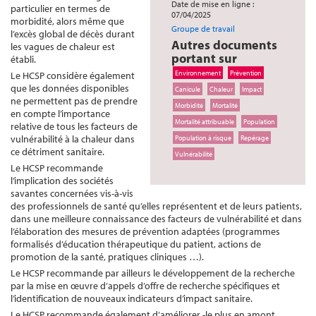
Date de mise en ligne :
particulier en termes de
07/04/2025
morbidité, alors même que
Groupe de travail
l’excès global de décès durant
Autres documents
les vagues de chaleur est
portant sur
établi.
Environnement
Prévention
Le HCSP considère également
que les données disponibles
Canicule
Chaleur
Impact
ne permettent pas de prendre
Morbidité
Mortalité
en compte l’importance
Mortalité attribuable
Population
relative de tous les facteurs de
vulnérabilité à la chaleur dans
Population à risque
Repérage
ce détriment sanitaire.
Vulnérabilité
Le HCSP recommande
l’implication des sociétés
savantes concernées vis-à-vis
des professionnels de santé qu’elles représentent et de leurs patients,
dans une meilleure connaissance des facteurs de vulnérabilité et dans
l’élaboration des mesures de prévention adaptées (programmes
formalisés d’éducation thérapeutique du patient, actions de
promotion de la santé, pratiques cliniques …).
Le HCSP recommande par ailleurs le développement de la recherche
par la mise en œuvre d’appels d’offre de recherche spécifiques et
l’identification de nouveaux indicateurs d’impact sanitaire.
Le HCSP recommande également d’améliorer -le plus en amont