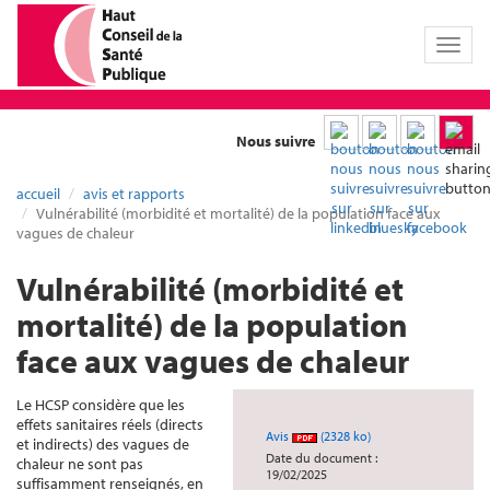
Toggl
naviga
Nous suivre
accueil
avis et rapports
Vulnérabilité (morbidité et mortalité) de la population face aux
vagues de chaleur
Vulnérabilité (morbidité et
mortalité) de la population
face aux vagues de chaleur
Le HCSP considère que les
effets sanitaires réels (directs
Avis
(2328 ko)
et indirects) des vagues de
Date du document :
chaleur ne sont pas
19/02/2025
suffisamment renseignés, en