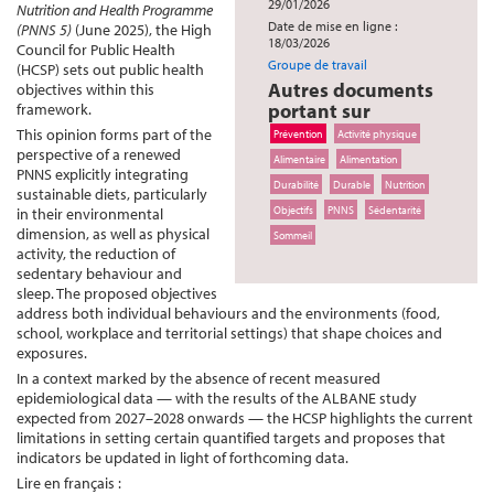
29/01/2026
Nutrition and Health Programme
Date de mise en ligne :
(PNNS 5)
(June 2025), the High
18/03/2026
Council for Public Health
Groupe de travail
(HCSP) sets out public health
Autres documents
objectives within this
portant sur
framework.
This opinion forms part of the
Prévention
Activité physique
perspective of a renewed
Alimentaire
Alimentation
PNNS explicitly integrating
Durabilité
Durable
Nutrition
sustainable diets, particularly
Objectifs
PNNS
Sédentarité
in their environmental
dimension, as well as physical
Sommeil
activity, the reduction of
sedentary behaviour and
sleep. The proposed objectives
address both individual behaviours and the environments (food,
school, workplace and territorial settings) that shape choices and
exposures.
In a context marked by the absence of recent measured
epidemiological data — with the results of the ALBANE study
expected from 2027–2028 onwards — the HCSP highlights the current
limitations in setting certain quantified targets and proposes that
indicators be updated in light of forthcoming data.
Lire en français :