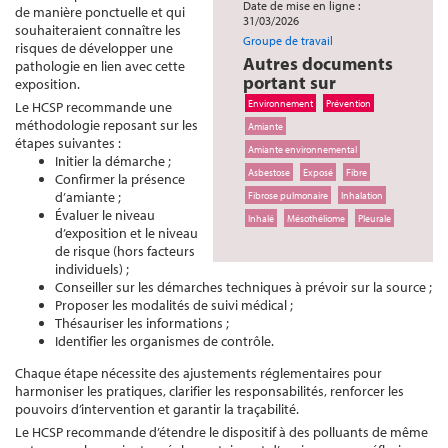
Date de mise en ligne :
de manière ponctuelle et qui
31/03/2026
souhaiteraient connaître les
Groupe de travail
risques de développer une
Autres documents
pathologie en lien avec cette
portant sur
exposition.
Environnement
Prévention
Le HCSP recommande une
méthodologie reposant sur les
Amiante
étapes suivantes :
Amiante environnemental
Initier la démarche ;
Asbestose
Exposé
Fibre
Confirmer la présence
d’amiante ;
Fibrose pulmonaire
Inhalation
Évaluer le niveau
Inhalé
Mésothéliome
Pleurale
d’exposition et le niveau
de risque (hors facteurs
individuels) ;
Conseiller sur les démarches techniques à prévoir sur la source ;
Proposer les modalités de suivi médical ;
Thésauriser les informations ;
Identifier les organismes de contrôle.
Chaque étape nécessite des ajustements réglementaires pour
harmoniser les pratiques, clarifier les responsabilités, renforcer les
pouvoirs d’intervention et garantir la traçabilité.
Le HCSP recommande d’étendre le dispositif à des polluants de même