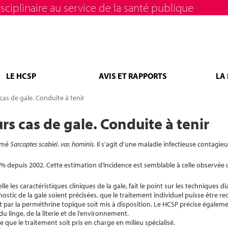
sciplinaire au service de la santé publique
LE HCSP
AVIS ET RAPPORTS
LA
as de gale. Conduite à tenir
s cas de gale. Conduite à tenir
ommé
Sarcoptes scabiei
.
var. hominis.
Il s’agit d’une maladie infectieuse contagie
% depuis 2002. Cette estimation d’incidence est semblable à celle observée 
e les caractéristiques cliniques de la gale, fait le point sur les techniques d
stic de la gale soient précisées, que le traitement individuel puisse être red
t par la perméthrine topique soit mis à disposition. Le HCSP précise égaleme
u linge, de la literie et de l’environnement.
ue le traitement soit pris en charge en milieu spécialisé.