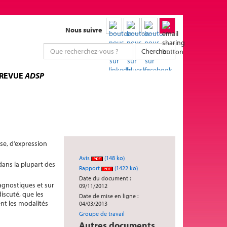
Nous suivre
Chercher
 REVUE
ADSP
use, d’expression
Avis
(148 ko)
dans la plupart des
Rapport
(1422 ko)
Date du document :
iagnostiques et sur
09/11/2012
iscuté, que les
Date de mise en ligne :
nt les modalités
04/03/2013
Groupe de travail
Autres documents