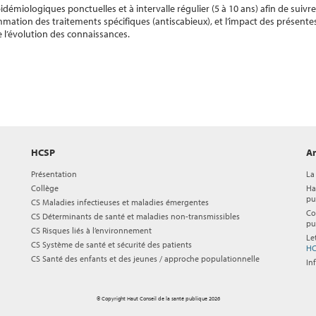
idémiologiques ponctuelles et à intervalle régulier (5 à 10 ans) afin de suivr
tion des traitements spécifiques (antiscabieux), et l’impact des présente
l’évolution des connaissances.
HCSP
Ar
Présentation
La
Collège
Ha
pu
CS Maladies infectieuses et maladies émergentes
Co
CS Déterminants de santé et maladies non-transmissibles
pu
CS Risques liés à l’environnement
Le
CS Système de santé et sécurité des patients
HC
CS Santé des enfants et des jeunes / approche populationnelle
In
© Copyright Haut Conseil de la santé publique 2026