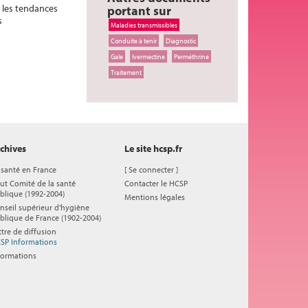
e les tendances
portant sur
s
Maladies transmissibles
Conduite à tenir
Diagnostic
Gale
Ivermectine
Perméthrine
Traitement
chives
Le site hcsp.fr
 santé en France
[
Se connecter
]
ut Comité de la santé
Contacter le HCSP
blique (1992-2004)
Mentions légales
nseil supérieur d'hygiène
blique de France (1902-2004)
ttre de diffusion
SP Informations
formations