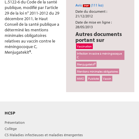
L.5122-6 du Code de la santé
Avis
(111 ko)
publique, modifié par l’article
Date du document :
29 de la loi n° 2011-2012 du 29
21/12/2012
décembre 2011, le Haut
Date de mise en ligne :
Conseil de la santé publique a
28/05/2013
déterminé les mentions
Autres documents
minimales obligatoires
portant sur
relatives au vaccin contre le
méningocoque C,
Vaccination
Menjugatekit®.
Infection invasive à méningocoque
C
Menjugatekit®
Mentions minimales obligatoires
MMO
Publicité
Vaccin
HCSP
Présentation
Collège
CS Maladies infectieuses et maladies émergentes