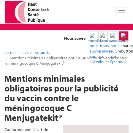
Toggl
naviga
Nous suivre
accueil
avis et rapports
Mentions minimales obligatoires pour la publicité du vaccin contre
le méningocoque C Menjugatekit®
Mentions minimales
obligatoires pour la publicité
du vaccin contre le
méningocoque C
Menjugatekit®
Conformément à l’article