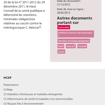
Date du document :
29 de la loi n° 2011-2012 du 29
21/12/2012
décembre 2011, le Haut
Date de mise en ligne :
Conseil de la santé publique a
28/05/2013
déterminé les mentions
Autres documents
minimales obligatoires
portant sur
relatives au vaccin contre le
méningocoque C, Neisvac®.
Vaccination
Infection invasive à méningocoque
C
Mentions minimales obligatoires
MMO
Neisvac®
Publicité
Vaccin
HCSP
Présentation
Collège
CS Maladies infectieuses et maladies émergentes
CS Déterminants de santé et maladies non-transmissibles
CS Risques liés à l’environnement