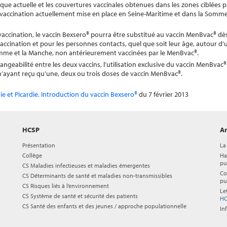
ique actuelle et les couvertures vaccinales obtenues dans les zones ciblées
accination actuellement mise en place en Seine-Maritime et dans la Somme
ccination, le vaccin Bexsero® pourra être substitué au vaccin MenBvac® dès 
 vaccination et pour les personnes contacts, quel que soit leur âge, autour d
Somme et la Manche, non antérieurement vaccinées par le MenBvac®.
ngeabilité entre les deux vaccins, l’utilisation exclusive du vaccin MenBvac®
n’ayant reçu qu’une, deux ou trois doses de vaccin MenBvac®.
 et Picardie. Introduction du vaccin Bexsero®
du 7 février 2013
HCSP
Ar
Présentation
La
Collège
Ha
pu
CS Maladies infectieuses et maladies émergentes
Co
CS Déterminants de santé et maladies non-transmissibles
pu
CS Risques liés à l’environnement
Le
CS Système de santé et sécurité des patients
HC
CS Santé des enfants et des jeunes / approche populationnelle
In