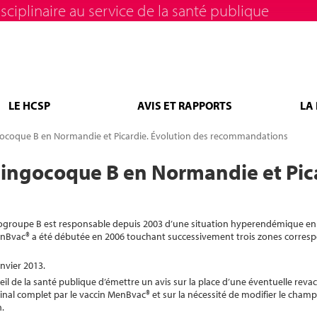
sciplinaire au service de la santé publique
LE HCSP
AVIS ET RAPPORTS
LA
gocoque B en Normandie et Picardie. Évolution des recommandations
ningocoque B en Normandie et Pica
rogroupe B est responsable depuis 2003 d’une situation hyperendémique e
enBvac® a été débutée en 2006 touchant successivement trois zones corres
nvier 2013.
l de la santé publique d’émettre un avis sur la place d’une éventuelle revac
al complet par le vaccin MenBvac® et sur la nécessité de modifier le champ 
.