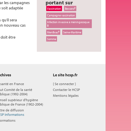
portant sur
 par les campagnes
 soit adaptée
Vaccination
Bexsero®
Campagne vaccination
qu’il sera
Infection invasive à méningocoque
’un nouveau cas
B
MenBvac®
Seine-Maritime
 doit être
Somme
chives
Le site hcsp.fr
 santé en France
[
Se connecter
]
ut Comité de la santé
Contacter le HCSP
blique (1992-2004)
Mentions légales
nseil supérieur d'hygiène
blique de France (1902-2004)
ttre de diffusion
SP Informations
formations