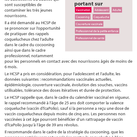
portant sur
sont susceptibles de
contaminer les très jeunes
Vaccination
Adolescent
Adulte
nourrissons.
Cocooning
Coqueluche
Il a été demandé au HCSP de
Couverture vaccinale
se prononcer sur l’opportunité
Professionnel de la petite enfance
de pratiquer des rappels
Professionnel de santé
coquelucheux chez l’adulte
dans le cadre du cocooning
ainsi que dans le cadre
professionnel, notamment
pour les personnels en contact avec des nourrissons âgés de moins de
6 mois.
Le HCSP a pris en considération, pour l’adolescent et l’adulte, les
données suivantes : recommandations vaccinales actuelles,
épidémiologie, couverture vaccinale, évolution des souches, vaccins
utilisables, tolérance des doses itératives et durée de protection.
Le HCSP rappelle que, dans le cadre du calendrier vaccinal en vigueur,
le rappel recommandé à l’âge de 25 ans doit comporter la valence
coqueluche (vaccin dTcaPolio), sauf si la personne a reçu une dose de
vaccin coquelucheux depuis moins de cinq ans. Les personnes non
vaccinées à cet âge pourront bénéficier d’un rattrapage de vaccin
dTcaPolio jusqu’à l’âge de 39 ans révolus.
Il recommande dans le cadre de la stratégie du cocooning, que les