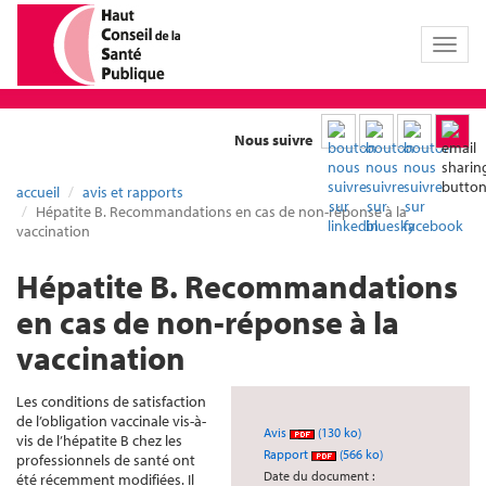
Toggl
naviga
Nous suivre
accueil
avis et rapports
Hépatite B. Recommandations en cas de non-réponse à la
vaccination
Hépatite B. Recommandations
en cas de non-réponse à la
vaccination
Les conditions de satisfaction
de l’obligation vaccinale vis-à-
Avis
(130 ko)
vis de l’hépatite B chez les
Rapport
(566 ko)
professionnels de santé ont
Date du document :
été récemment modifiées. Il