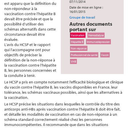
07/11/2014
est apparu que la définition du
Date de mise en ligne :
non-répondeur à la
16/01/2015
vaccination contre l’hépatite B
Groupe de travail
devait être précisée et que la
Autres documents
possibilité d’utiliser des
portant sur
schémas alternatifs dans cette
circonstance devait être
Vaccination
Hémodialyse
évaluée.
Hépatite B
Immunodépression
L’avis du HCSP et le rapport
Non-réponse
qui l’accompagne ont pour
objectifs de préciser la
Professionnel de santé
Vaccin
définition de la non-réponse à
VHB
la vaccination contre l’hépatite
B, les personnes concernées et
la conduite à tenir.
Le HCSP a pris en compte notamment l’efficacité biologique et clinique
du vaccin contre l’hépatite B, les vaccins disponibles en France, leur
tolérance, les schémas vaccinaux possibles, ainsi que les alternatives à
la vaccination.
Le HCSP précise les situations dans lesquelles le contrôle du titre des
anticorps anti-HBs après vaccination contre l’hépatite B doit être fait,
et détaille les modalités de vaccination en cas de non-réponse à un
schéma standard correctement réalisé chez les personnes
immunocompétentes. Il recommande que dans les situations