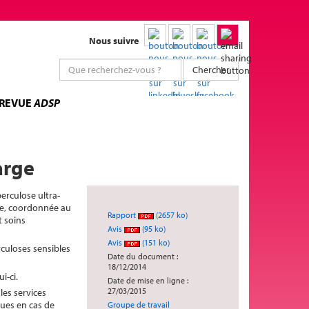
Nous suivre
Chercher
 REVUE
ADSP
arge
berculose ultra-
nie, coordonnée au
Rapport
(2657 ko)
t soins
Avis
(95 ko)
Avis
(151 ko)
culoses sensibles
Date du document :
18/12/2014
i-ci.
Date de mise en ligne :
27/03/2015
les services
ques en cas de
Groupe de travail