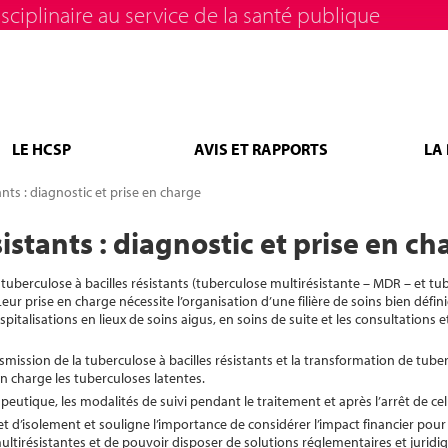
sciplinaire au service de la santé publique
LE HCSP
AVIS ET RAPPORTS
LA
ants : diagnostic et prise en charge
istants : diagnostic et prise en ch
 tuberculose à bacilles résistants (tuberculose multirésistante – MDR – et tu
ur prise en charge nécessite l’organisation d’une filière de soins bien défi
pitalisations en lieux de soins aigus, en soins de suite et les consultations e
ssion de la tuberculose à bacilles résistants et la transformation de tuber
n charge les tuberculoses latentes.
apeutique, les modalités de suivi pendant le traitement et après l’arrêt de celu
t d’isolement et souligne l’importance de considérer l’impact financier pour 
ltirésistantes et de pouvoir disposer de solutions réglementaires et juridi