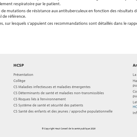
lement respiratoire par le patient.
de mutations de résistance aux antituberculeux en fonction des résultats 
l de référence.
s, sur lesquels s’appuient ces recommandations sont détaillés dans le rapp
HCSP
Ar
Présentation
La
Collège
Ha
pu
CS Maladies infectieuses et maladies émergentes
Co
CS Déterminants de santé et maladies non-transmissibles
pu
CS Risques liés à l’environnement
Le
CS Système de santé et sécurité des patients
HC
CS Santé des enfants et des jeunes / approche populationnelle
In
© Copyright Haut Conseil de la santé publique 2026