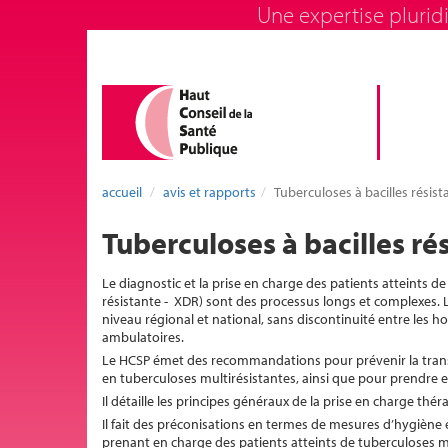
Une expertise pluridi
accueil
avis et rapports
Tuberculoses à bacilles résist
Tuberculoses à bacilles rés
Le diagnostic et la prise en charge des patients atteints de
résistante - XDR) sont des processus longs et complexes. Le
niveau régional et national, sans discontinuité entre les hos
ambulatoires.
Le HCSP émet des recommandations pour prévenir la transmi
en tuberculoses multirésistantes, ainsi que pour prendre e
Il détaille les principes généraux de la prise en charge thér
Il fait des préconisations en termes de mesures d’hygiène e
prenant en charge des patients atteints de tuberculoses mu