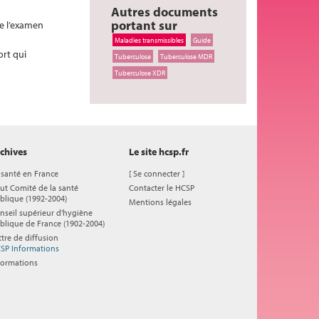
Autres documents
portant sur
de l’examen
Maladies transmissibles
Guide
ort qui
Tuberculose
Tuberculose MDR
Tuberculose XDR
chives
Le site hcsp.fr
 santé en France
[
Se connecter
]
ut Comité de la santé
Contacter le HCSP
blique (1992-2004)
Mentions légales
nseil supérieur d'hygiène
blique de France (1902-2004)
ttre de diffusion
SP Informations
formations